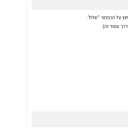
וץ על הכפתור "שלח".
רך עמוד זה).