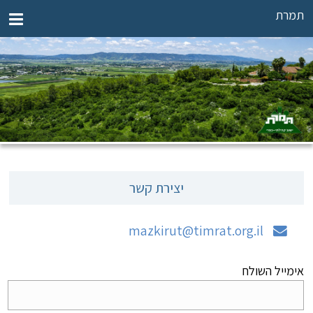
תמרת
יצירת קשר
mazkirut@timrat.org.il
אימייל השולח