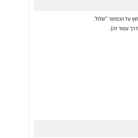
וץ על הכפתור "שלח".
רך עמוד זה).