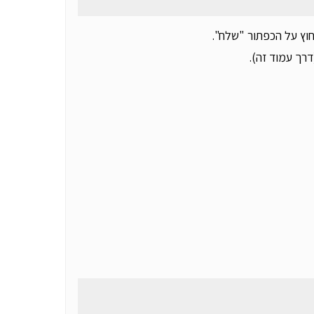
וץ על הכפתור "שלח".
רך עמוד זה).