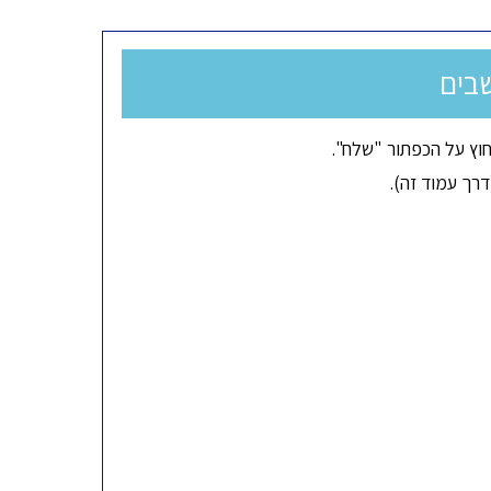
בים
וץ על הכפתור "שלח".
רך עמוד זה).