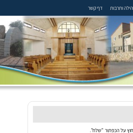
ילה ותרבות
דף קשר
וץ על הכפתור "שלח".