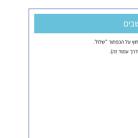
בים
וץ על הכפתור "שלח".
רך עמוד זה).