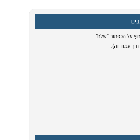
בים
וץ על הכפתור "שלח".
רך עמוד זה).