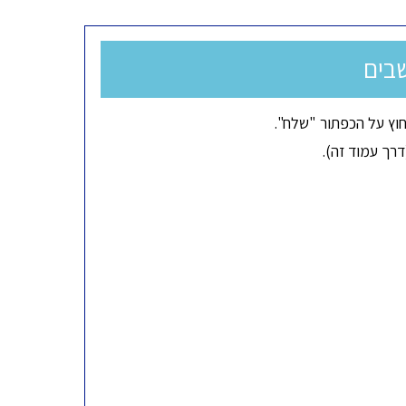
בים
וץ על הכפתור "שלח".
רך עמוד זה).