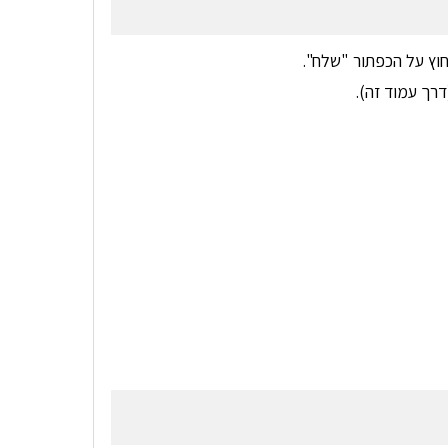
וץ על הכפתור "שלח".
רך עמוד זה).