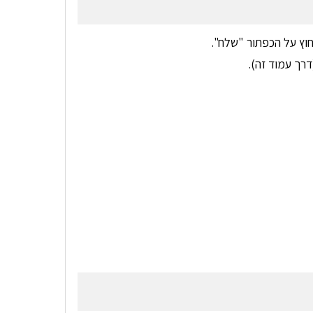
וץ על הכפתור "שלח".
רך עמוד זה).