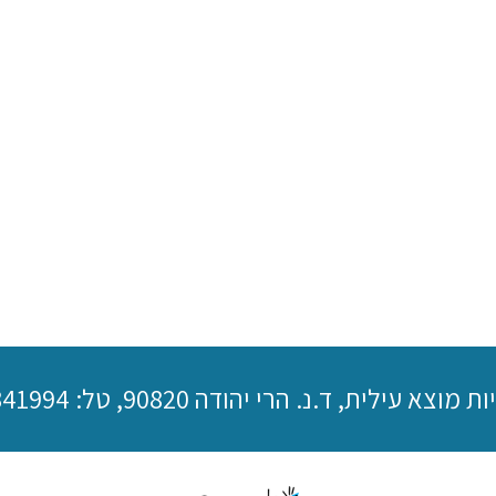
רי יהודה 90820, טל: 02-5341994, טלפקס: 02-5333038