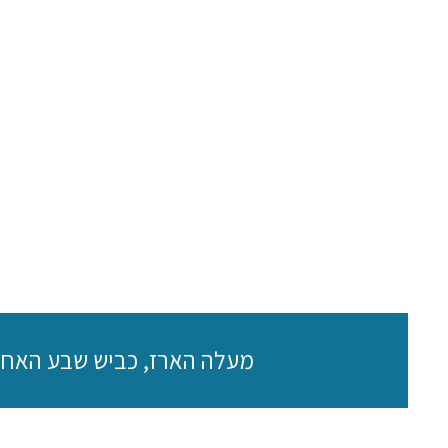
מעלה הארז, כביש שבע האחיות מוצא עילית, ד.נ. ה