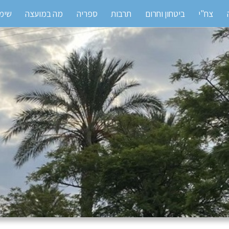
צח"י
ביטחון וחרום
תרבות
ספריה
מה במועצה
שימו