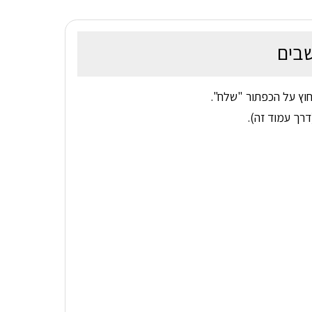
בים
וץ על הכפתור "שלח".
רך עמוד זה).