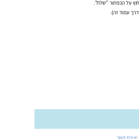
וץ על הכפתור "שלח".
רך עמוד זה).
יצירת קשר