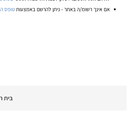
אם אינך רשומ/ה באתר - ניתן להרשם באמצעות
טופס ה
בית העמק ד.נ. א